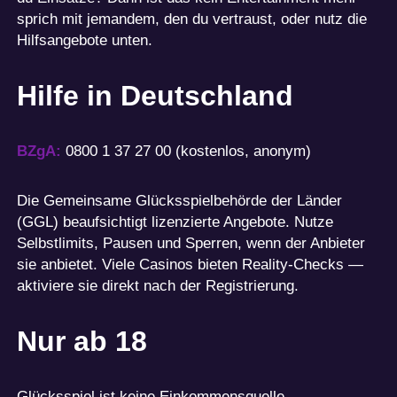
sprich mit jemandem, den du vertraust, oder nutz die
Hilfsangebote unten.
Hilfe in Deutschland
BZgA:
0800 1 37 27 00 (kostenlos, anonym)
Die Gemeinsame Glücksspielbehörde der Länder
(GGL) beaufsichtigt lizenzierte Angebote. Nutze
Selbstlimits, Pausen und Sperren, wenn der Anbieter
sie anbietet. Viele Casinos bieten Reality-Checks —
aktiviere sie direkt nach der Registrierung.
Nur ab 18
Glücksspiel ist keine Einkommensquelle.