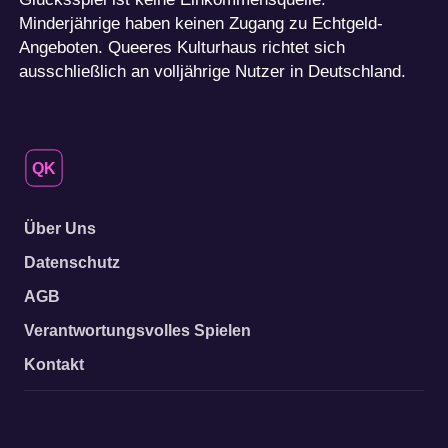
Minderjährige haben keinen Zugang zu Echtgeld-
Angeboten. Queeres Kulturhaus richtet sich
ausschließlich an volljährige Nutzer in Deutschland.
Über Uns
Datenschutz
AGB
Verantwortungsvolles Spielen
Kontakt